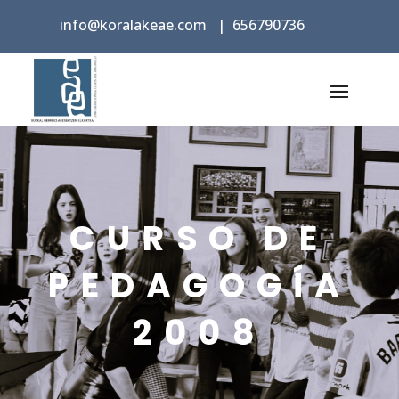
info@koralakeae.com
|
656790736
CURSO DE
PEDAGOGÍA
2008