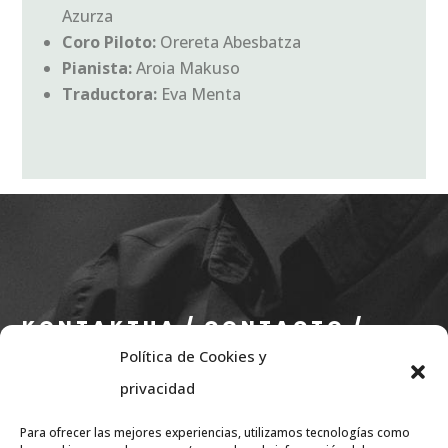
Azurza
Coro Piloto:
Orereta Abesbatza
Pianista:
Aroia Makuso
Traductora:
Eva Menta
KONTAKTUA / CONTACTO /
Política de Cookies y
CONTACT
privacidad
info@eae.eus
Para ofrecer las mejores experiencias, utilizamos tecnologías como
+34 656 79 07 36