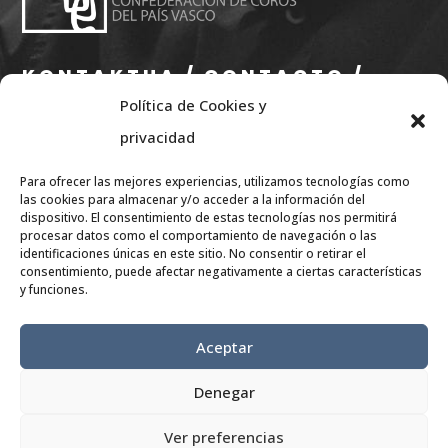
KONTAKTUA / CONTACTO /
Política de Cookies y
CONTACT
privacidad
info@eae.eus
Para ofrecer las mejores experiencias, utilizamos tecnologías como
+34 656 79 07 36
las cookies para almacenar y/o acceder a la información del
dispositivo. El consentimiento de estas tecnologías nos permitirá
procesar datos como el comportamiento de navegación o las
SARE SOZIALAK / REDES
identificaciones únicas en este sitio. No consentir o retirar el
consentimiento, puede afectar negativamente a ciertas características
SOCIALES/
y funciones.
RÉSEAUX SOCIAUX
Aceptar
Denegar
Ver preferencias