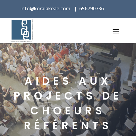
info@koralakeae.com
|
656790736
AIDES AUX
PROJECTS DE
CHOEURS
RÉFÉRENTS