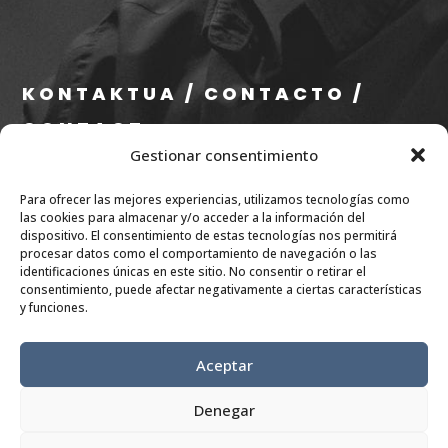
KONTAKTUA / CONTACTO /
CONTACT
Gestionar consentimiento
info@eae.eus
Para ofrecer las mejores experiencias, utilizamos tecnologías como
+34 656 79 07 36
las cookies para almacenar y/o acceder a la información del
dispositivo. El consentimiento de estas tecnologías nos permitirá
procesar datos como el comportamiento de navegación o las
SARE SOZIALAK / REDES
identificaciones únicas en este sitio. No consentir o retirar el
consentimiento, puede afectar negativamente a ciertas características
SOCIALES/
y funciones.
RÉSEAUX SOCIAUX
Aceptar
Denegar