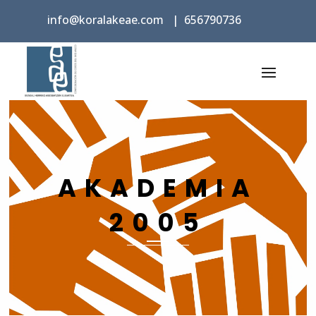
info@koralakeae.com
|
656790736
AKADEMIA
2005