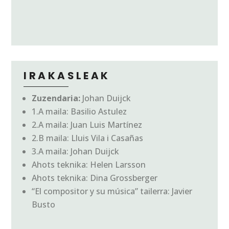
IRAKASLEAK
Zuzendaria:
Johan Duijck
1.A maila:
Basilio Astulez
2.A maila: Juan Luis Martínez
2.B maila
:
Lluis Vila i Casañas
3.A maila
:
Johan Duijck
Ahots teknika: Helen Larsson
Ahots teknika: Dina Grossberger
“El compositor y su música” tailerra:
Javier
Busto