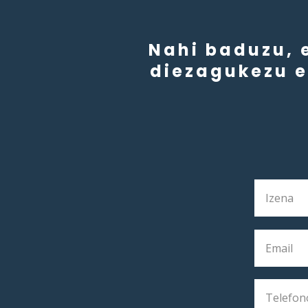
Nahi baduzu, 
diezagukezu e