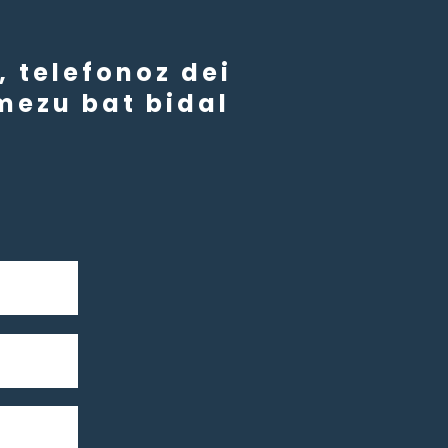
 telefonoz dei
mezu bat bidal