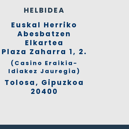
HELBIDEA
Euskal Herriko
Abesbatzen
Elkartea
Plaza Zaharra 1, 2.
(Casino Eraikia-
Idiakez Jauregia)
Tolosa, Gipuzkoa
20400