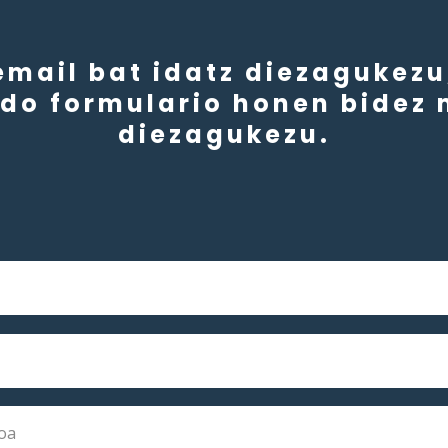
email bat idatz diezagukezu,
do formulario honen bidez 
diezagukezu.