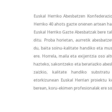
Euskal Herriko Abesbatzen Konfederazio
Herriko 40 ahots gazte onenen artean ha
Euskal Herriko Gazte Abesbatzak bere ta
ditu. Proba horietan, aurretik abesbatz
du, baita soinu-kalitate handiko eta mu
ere. Horrela, maila eta exijentzia oso a
hazteko, sakontzeko eta berariazko abe
zaizkio, kalitate handiko substrat
etorkizunean Euskal Herrian proiektu k
berean, koru-ekimen profesionalak ere so