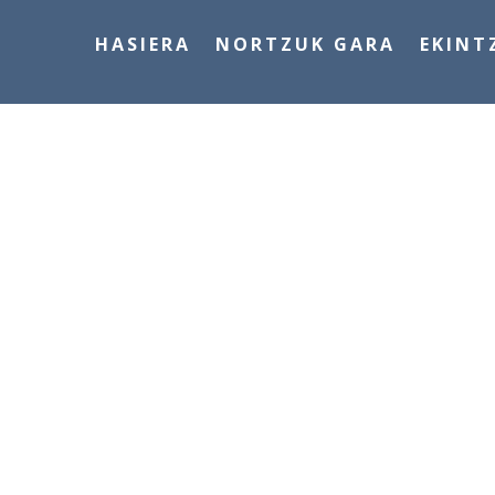
HASIERA
NORTZUK GARA
EKINT
AL HERRIKO 
ESBATZA (EH