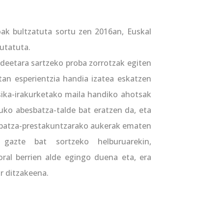
ak bultzatuta sortu zen 2016an, Euskal
utatuta.
ldeetara sartzeko proba zorrotzak egiten
etan esperientzia handia izatea eskatzen
sika-irakurketako maila handiko ahotsak
ltuko abesbatza-talde bat eratzen da, eta
sbatza-prestakuntzarako aukerak ematen
u gazte bat sortzeko helburuarekin,
oral berrien alde egingo duena eta, era
r ditzakeena.