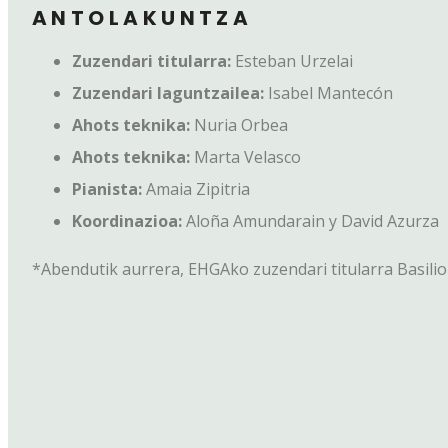
ANTOLAKUNTZA
Zuzendari titularra:
Esteban Urzelai
Zuzendari laguntzailea:
Isabel Mantecón
Ahots teknika:
Nuria Orbea
Ahots teknika:
Marta Velasco
Pianista:
Amaia Zipitria
Koordinazioa:
Aloña Amundarain y David Azurza
*Abendutik aurrera, EHGAko zuzendari titularra Basilio 