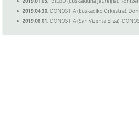
2019.01.05,
BILBO (Euskalduna Jauregia). Kontze
2019.04.30,
DONOSTIA (Euskadiko Orkestra). Don
2019.08.01,
DONOSTIA (San Vizente Eliza), DONOS