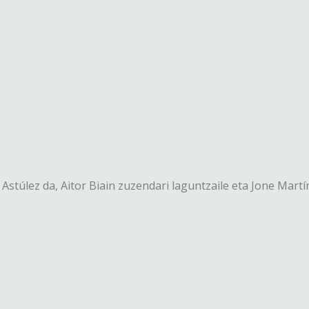
Astúlez da, Aitor Biain zuzendari laguntzaile eta Jone Martí