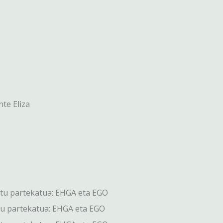
te Eliza
tu partekatua: EHGA eta EGO
tu partekatua: EHGA eta EGO