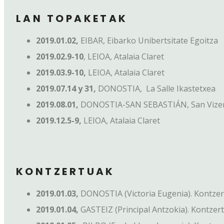
LAN TOPAKETAK
2019.01.02,
EIBAR, Eibarko Unibertsitate Egoitza
2019.02.9-10
, LEIOA, Atalaia Claret
2019.03.9-10,
LEIOA, Atalaia Claret
2019.07.14 y 31,
DONOSTIA, La Salle Ikastetxea
2019.08.01,
DONOSTIA-SAN SEBASTIÁN, San Vizen
2019.12.5-9,
LEIOA, Atalaia Claret
KONTZERTUAK
2019.01.03,
DONOSTIA (Victoria Eugenia). Kontzer
2019.01.04,
GASTEIZ (Principal Antzokia). Kontzer