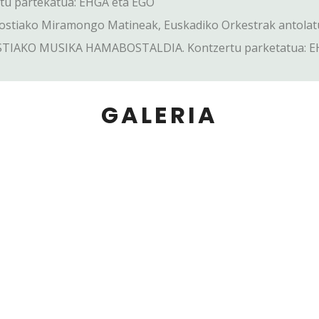
rtu partekatua: EHGA eta EGO
ostiako Miramongo Matineak, Euskadiko Orkestrak antola
TIAKO MUSIKA HAMABOSTALDIA. Kontzertu parketatua: EHGA
GALERIA