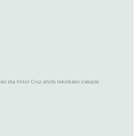
nez eta Víctor Cruz ahots teknikako irakasle.