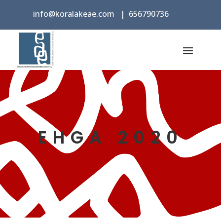
info@koralakeae.com
|
656790736
EHGA 2020