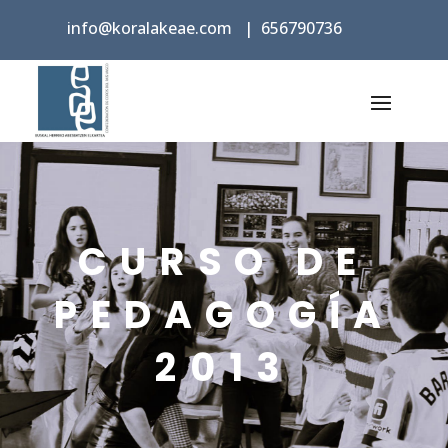
info@koralakeae.com
|
656790736
CURSO DE
PEDAGOGÍA
2013