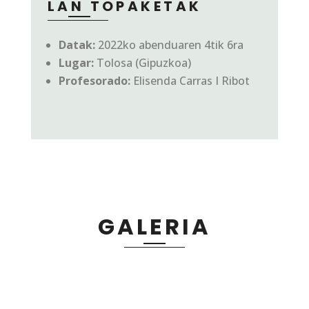
LAN TOPAKETAK
Datak:
2022ko abenduaren 4tik 6ra
Lugar:
Tolosa (Gipuzkoa)
Profesorado:
Elisenda Carras I Ribot
GALERIA