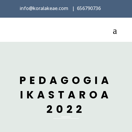
info@koralakeae.com
|
656790736
PEDAGOGIA
IKASTAROA
2022