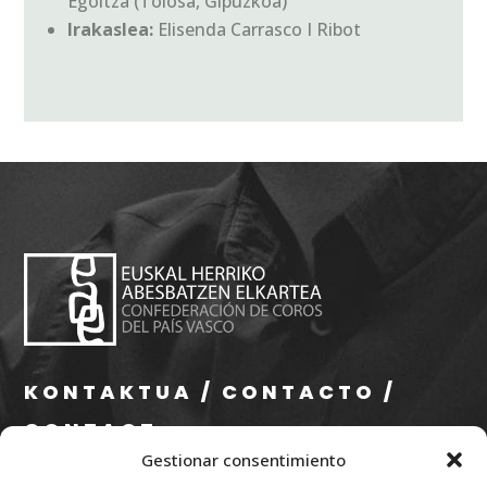
Egoitza (Tolosa, Gipuzkoa)
Irakaslea:
Elisenda Carrasco I Ribot
KONTAKTUA / CONTACTO /
CONTACT
Gestionar consentimiento
info@eae.eus