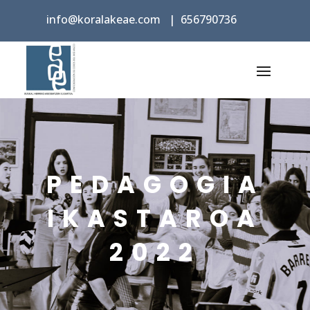
info@koralakeae.com
|
656790736
PEDAGOGIA
IKASTAROA
2022