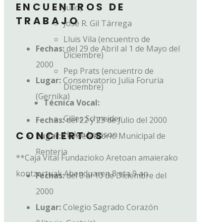
ENCUENTROS DE
Julio)
TRABAJO
José R. Gil Tárrega
Lluis Vila (encuentro de
Fechas:
del 29 de Abril al 1 de Mayo del
Diciembre)
2000
Pep Prats (encuentro de
Lugar:
Conservatorio Julia Foruria
Diciembre)
(Gernika)
Técnica Vocal:
Gilles Schneider
Fechas:
del 22 y 23 de Julio del 2000
Helen Larsson
CONCIERTOS
Lugar:
Conservatorio Municipal de
Renteria
**Caja Vital Fundazioko Aretoan amaierako
kontzertuak Abenduaren 8 eta 9 an.
Fechas:
del 8 al 10 de Diciembre del
2000
Lugar:
Colegio Sagrado Corazón