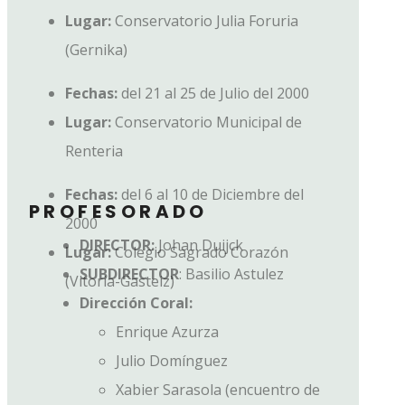
Lugar:
Conservatorio Julia Foruria
(Gernika)
Fechas:
del 21 al 25 de Julio del 2000
Lugar:
Conservatorio Municipal de
Renteria
Fechas:
del 6 al 10 de Diciembre del
PROFESORADO
2000
DIRECTOR:
Johan Duijck
Lugar:
Colegio Sagrado Corazón
SUBDIRECTOR
: Basilio Astulez
(Vitoria-Gasteiz)
Dirección Coral:
Enrique Azurza
Julio Domínguez
Xabier Sarasola (encuentro de