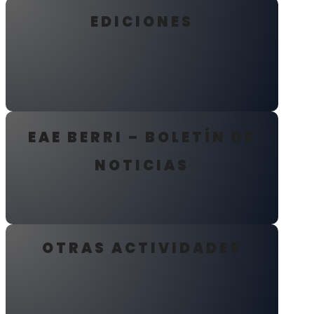
EDICIONES
kjhkjhhkjhk kjh kjhkjh kjhkjhkjhkjh kjhkj
EAE BERRI – BOLETÍN DE
NOTICIAS
OTRAS ACTIVIDADES
kjhkjhkjhkjhkjhk