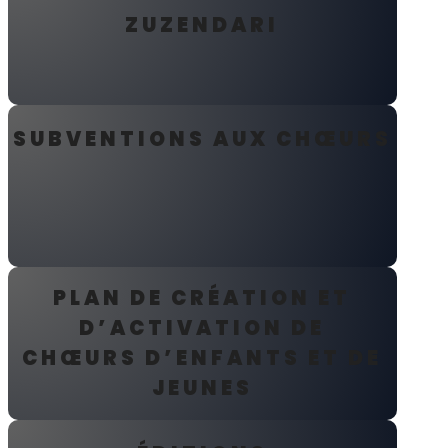
ZUZENDARI
SUBVENTIONS AUX CHŒURS
PLAN DE CRÉATION ET
D’ACTIVATION DE
CHŒURS D’ENFANTS ET DE
JEUNES