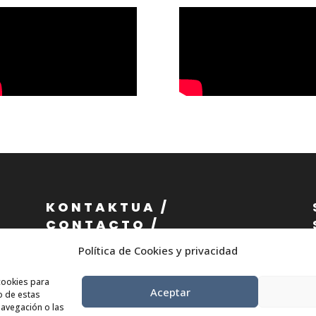
KONTAKTUA /
CONTACTO /
CONTACT
Política de Cookies y privacidad
cookies para
info@eae.eus
Aceptar
o de estas
+34 656 79 07 36
avegación o las