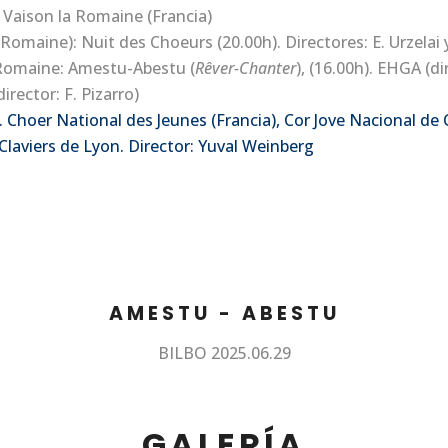
aison la Romaine (Francia)
Romaine): Nuit des Choeurs (20.00h). Directores: E. Urzelai
 Romaine: Amestu-Abestu (
Rêver-Chanter
), (16.00h). EHGA (di
ector: F. Pizarro)
. Choer National des Jeunes (Francia), Cor Jove Nacional d
laviers de Lyon. Director: Yuval Weinberg
AMESTU - ABESTU
BILBO 2025.06.29
GALERÍA