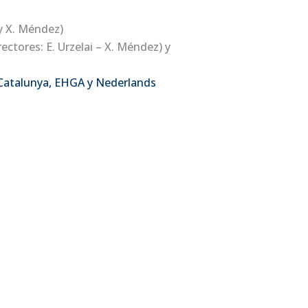
 y X. Méndez)
rectores: E. Urzelai – X. Méndez) y
e Catalunya, EHGA y Nederlands