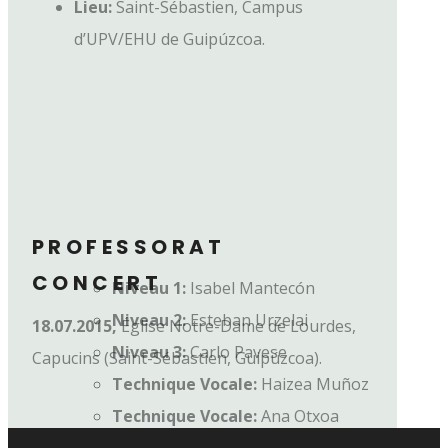
Lieu:
Saint-Sébastien, Campus
d’UPV/EHU de Guipúzcoa.
PROFESSORAT
CONCERT
Niveau 1:
Isabel Mantecón
Niveau 2:
Esteban Urzelai
18.07.2015,
Église Notre-Dame de Lourdes,
Niveau 3:
Carlo Pavese
Capucins (Saint-Sébastien, Guipúzcoa).
Technique Vocale:
Haizea Muñoz
Technique Vocale:
Ana Otxoa