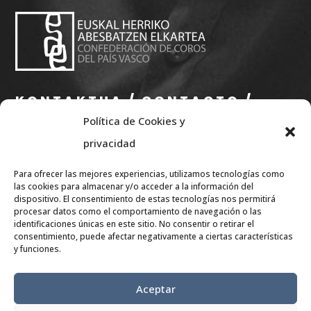
KONTAKTUA / CONTACTO /
Política de Cookies y
CONTACT
privacidad
info@eae.eus
Para ofrecer las mejores experiencias, utilizamos tecnologías como
+34 656 79 07 36
las cookies para almacenar y/o acceder a la información del
dispositivo. El consentimiento de estas tecnologías nos permitirá
procesar datos como el comportamiento de navegación o las
SARE SOZIALAK / REDES
identificaciones únicas en este sitio. No consentir o retirar el
consentimiento, puede afectar negativamente a ciertas características
SOCIALES/
y funciones.
RÉSEAUX SOCIAUX
Aceptar