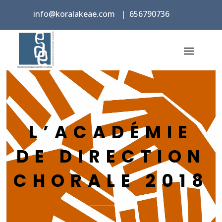
info@koralakeae.com
|
656790736
L’ACADÉMIE
DE DIRECTION
CHORALE 2018