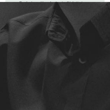
Technique Vocale:
Jesús Gª Aréjula
Technique Vocale:
Lorena García
CONCERT
15.07.2018, S
AINT-SÉBASTIEN, Sala Kutxa
Kultur de Tabakalera.