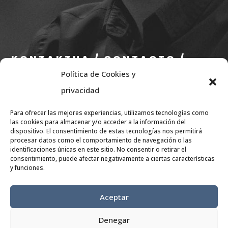
KONTAKTUA / CONTACTO /
Política de Cookies y
CONTACT
privacidad
info@eae.eus
Para ofrecer las mejores experiencias, utilizamos tecnologías como
+34 656 79 07 36
las cookies para almacenar y/o acceder a la información del
dispositivo. El consentimiento de estas tecnologías nos permitirá
procesar datos como el comportamiento de navegación o las
SARE SOZIALAK / REDES
identificaciones únicas en este sitio. No consentir o retirar el
consentimiento, puede afectar negativamente a ciertas características
SOCIALES/
y funciones.
RÉSEAUX SOCIAUX
Aceptar
Denegar