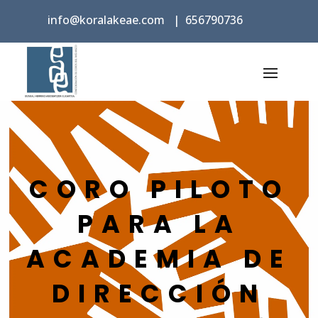
info@koralakeae.com
|
656790736
CORO PILOTO
PARA LA
ACADEMIA DE
DIRECCIÓN