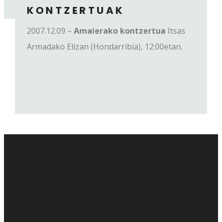
KONTZERTUAK
2007.12.09 –
Amaierako kontzertua
Itsas
Armadako Elizan
(Hondarribia), 12:00etan.