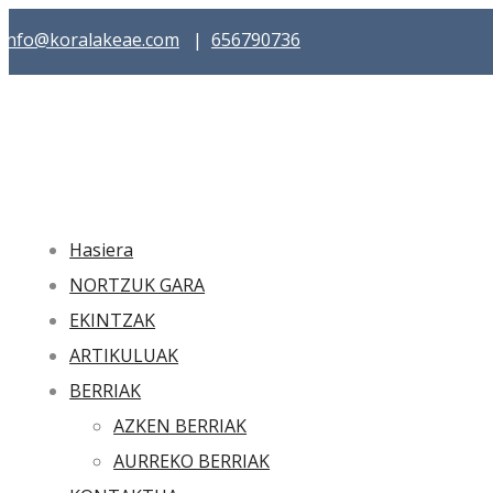
info@koralakeae.com
|
656790736
Hasiera
NORTZUK GARA
EKINTZAK
ARTIKULUAK
BERRIAK
AZKEN BERRIAK
AURREKO BERRIAK