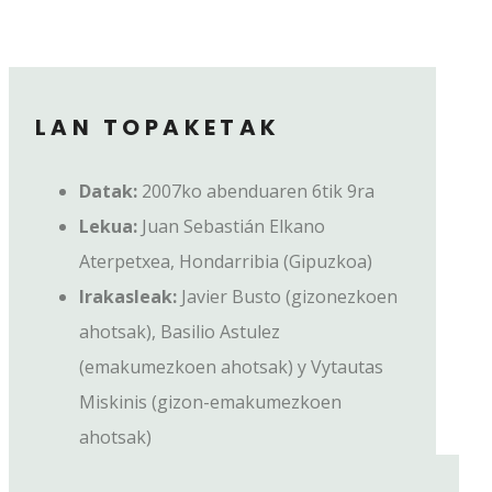
LAN TOPAKETAK
Datak:
2007ko abenduaren 6tik 9ra
Lekua:
Juan Sebastián Elkano
Aterpetxea, Hondarribia (Gipuzkoa)
Irakasleak:
Javier Busto (gizonezkoen
ahotsak), Basilio Astulez
(emakumezkoen ahotsak) y Vytautas
Miskinis (gizon-emakumezkoen
ahotsak)