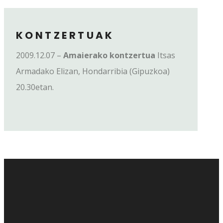
KONTZERTUAK
2009.12.07 –
Amaierako kontzertua
Itsas
Armadako Elizan,
Hondarribia (Gipuzkoa)
20.30etan.