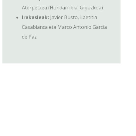
Aterpetxea (Hondarribia, Gipuzkoa)
Irakasleak:
Javier Busto, Laetitia
Casabianca eta Marco Antonio García
de Paz