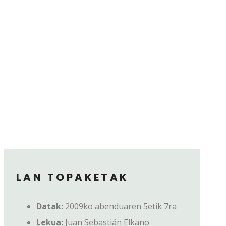
LAN TOPAKETAK
Datak:
2009ko abenduaren 5etik 7ra
Lekua:
Juan Sebastián Elkano