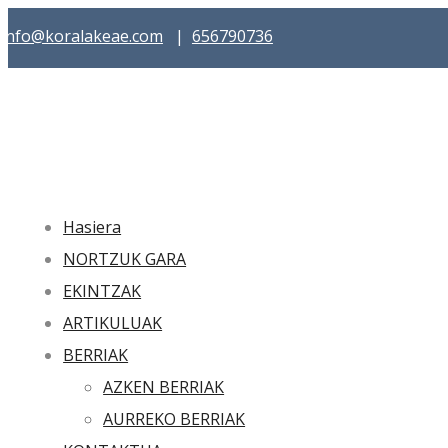
info@koralakeae.com
|
656790736
Hasiera
NORTZUK GARA
EKINTZAK
ARTIKULUAK
BERRIAK
AZKEN BERRIAK
AURREKO BERRIAK