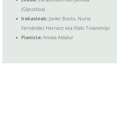
(Gipuzkoa)
Irakasleak:
Javier Busto, Nuria
Fernández Herranz eta Iñaki Tolaretxipi
Pianista:
Amaia Aldalur