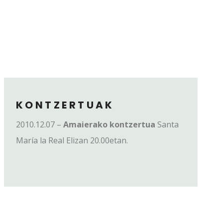
KONTZERTUAK
2010.12.07 –
Amaierako kontzertua
Santa
María la Real Elizan 20.00etan.