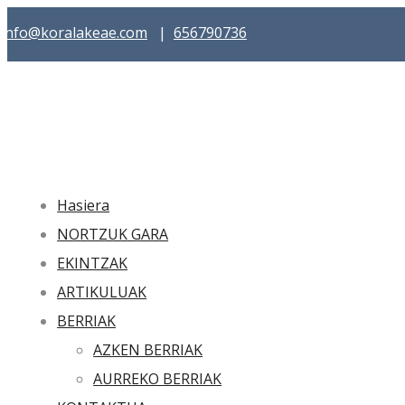
info@koralakeae.com
|
656790736
Hasiera
NORTZUK GARA
EKINTZAK
ARTIKULUAK
BERRIAK
AZKEN BERRIAK
AURREKO BERRIAK