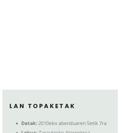
LAN TOPAKETAK
Datak:
2010eko abenduaren 5etik 7ra
Lekua:
Zarautzeko Aterpetxea