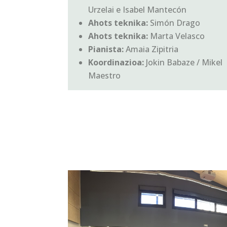
Urzelai e Isabel Mantecón
Ahots teknika:
Simón Drago
Ahots teknika:
Marta Velasco
Pianista:
Amaia Zipitria
Koordinazioa:
Jokin Babaze / Mikel
Maestro