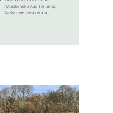
(Musikeneko Auditoriuma).
Aurkezpen kontzertua.