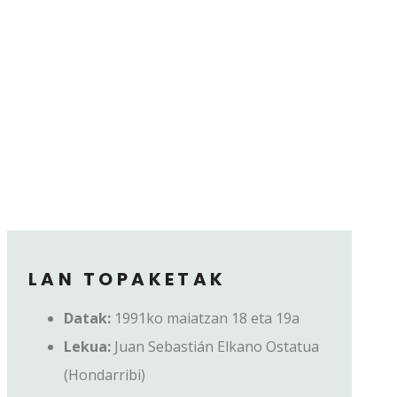
LAN TOPAKETAK
Datak:
1991ko maiatzan 18 eta 19a
Lekua:
Juan Sebastián Elkano Ostatua
(Hondarribi)