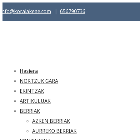
info@koralakeae.com
|
656790736
Hasiera
NORTZUK GARA
EKINTZAK
ARTIKULUAK
BERRIAK
AZKEN BERRIAK
AURREKO BERRIAK