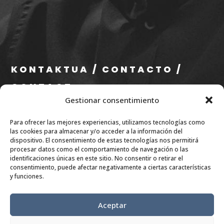
KONTAKTUA / CONTACTO /
CONTACT
Gestionar consentimiento
info@eae.eus
Para ofrecer las mejores experiencias, utilizamos tecnologías como
+34 656 79 07 36
las cookies para almacenar y/o acceder a la información del
dispositivo. El consentimiento de estas tecnologías nos permitirá
procesar datos como el comportamiento de navegación o las
SARE SOZIALAK / REDES
identificaciones únicas en este sitio. No consentir o retirar el
consentimiento, puede afectar negativamente a ciertas características
SOCIALES/
y funciones.
RÉSEAUX SOCIAUX
Aceptar