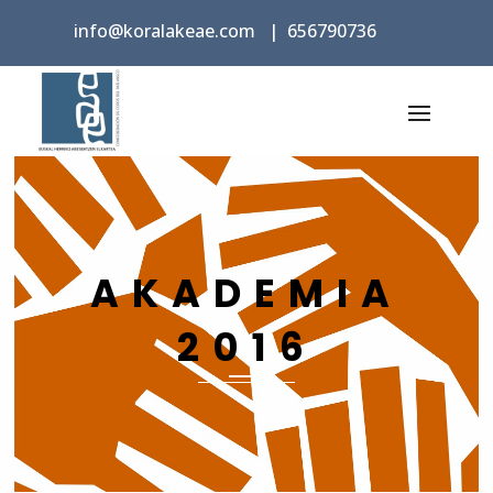
info@koralakeae.com
|
656790736
AKADEMIA
2016