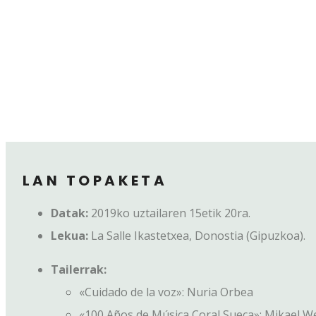
LAN TOPAKETA
Datak:
2019ko uztailaren 15etik 20ra.
Lekua:
La Salle Ikastetxea, Donostia (Gipuzkoa).
Tailerrak:
«Cuidado de la voz»: Nuria Orbea
«100 Años de Música Coral Sueca»: Mikael W