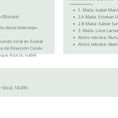
1. Maila: Isabel Ma
 (Bizkaia)
2.A Maila: Esteban U
2.B Maila: Xabier Sa
he choral liedership»
:
3. Maila: Lone Larse
Ahots teknika: Nuri
undo coral en Euskal
Ahots teknika: Aben
ia de Dirección Coral»:
ique Azurza, Isabel
Eliza), 18,00h.