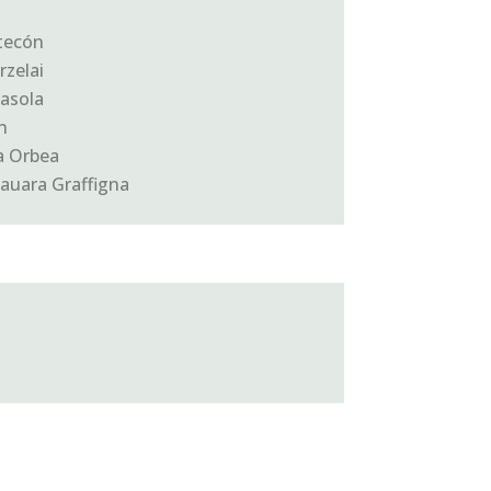
ntecón
rzelai
rasola
n
a Orbea
auara Graffigna