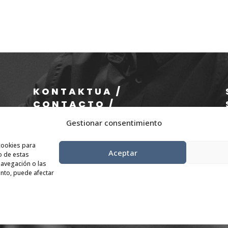
KONTAKTUA /
CONTACTO /
CONTACT
Gestionar consentimiento
cookies para
info@eae.eus
Aceptar
o de estas
+34 656 79 07 36
avegación o las
iento, puede afectar
© 2025 All rights reserved. Designed by EAE