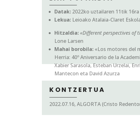
Datak:
2022ko uztailaren 11tik 16ra
Lekua:
Leioako Atalaia-Claret Eskola
Hitzaldia:
«Different perspectives of t
Lone Larsen
Mahai borobila:
«Los motores del m
Herria: 40º Aniversario de la Academ
Xabier Sarasola, Esteban Urzelai, Enr
Mantecon eta David Azurza
KONTZERTUA
2022.07.16, ALGORTA (Cristo Redentor 