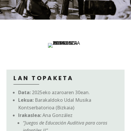
LAN TOPAKETA
Data:
2025eko azaroaren 30ean.
Lekua:
Barakaldoko Udal Musika
Kontserbatorioa (Bizkaia)
Irakaslea:
Ana González
“Juegos de Educación Auditiva para coros
infantiles II”