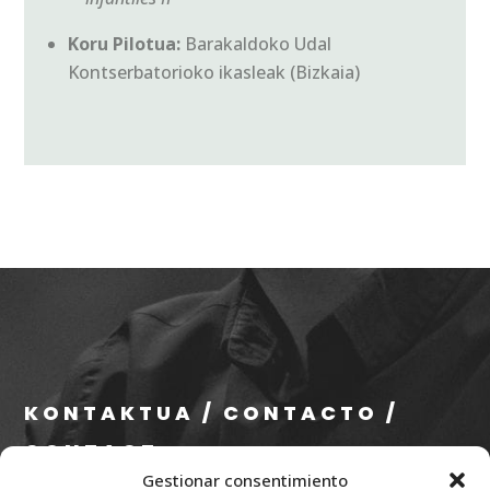
Koru Pilotua:
Barakaldoko Udal
Kontserbatorioko ikasleak (Bizkaia)
KONTAKTUA / CONTACTO /
CONTACT
Gestionar consentimiento