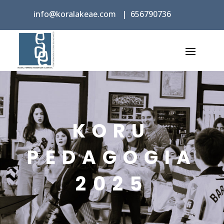
info@koralakeae.com
|
656790736
KORU
PEDAGOGIA
2025