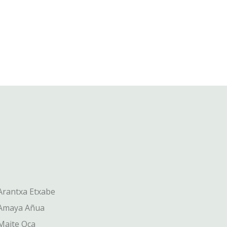
 Arantxa Etxabe
: Amaya Añua
 Maite Oca