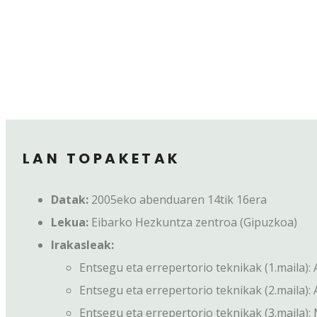
LAN TOPAKETAK
Datak:
2005eko abenduaren 14tik 16era
Lekua:
Eibarko Hezkuntza zentroa (Gipuzkoa)
Irakasleak:
Entsegu eta errepertorio teknikak (1.maila):
Entsegu eta errepertorio teknikak (2.maila)
Entsegu eta errepertorio teknikak (3.maila):