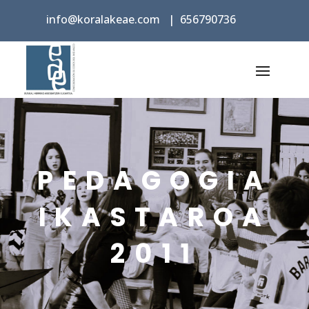
info@koralakeae.com
|
656790736
PEDAGOGIA
IKASTAROA
2011