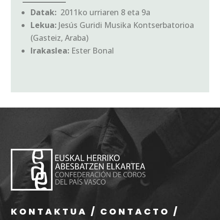
Datak:
2011ko urriaren 8 eta 9a
Lekua:
Jesús Guridi Musika Kontserbatorioa
(Gasteiz, Araba)
Irakaslea:
Ester Bonal
KONTAKTUA / CONTACTO /