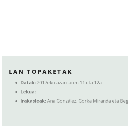
LAN TOPAKETAK
Datak:
2017eko azaroaren 11 eta 12a
Lekua:
Irakasleak:
Ana González, Gorka Miranda eta Be