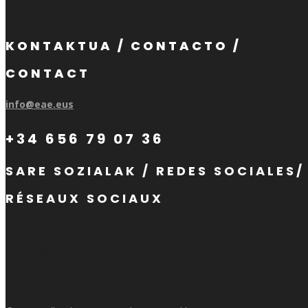
KONTAKTUA / CONTACTO /
CONTACT
info@eae.eus
+34 656 79 07 36
SARE SOZIALAK / REDES SOCIALES/
RÉSEAUX SOCIAUX
Follow
Follow