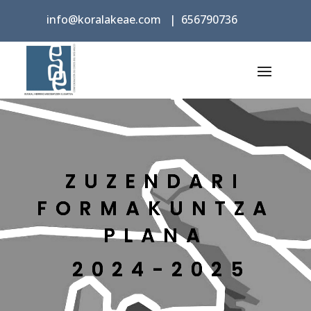
info@koralakeae.com
|
656790736
ZUZENDARI
FORMAKUNTZA
PLANA
2024-2025