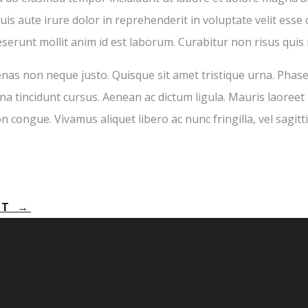
s aute irure dolor in reprehenderit in voluptate velit esse c
deserunt mollit anim id est laborum. Curabitur non risus quis
enas non neque justo. Quisque sit amet tristique urna. Phas
urna tincidunt cursus. Aenean ac dictum ligula. Mauris laoreet 
n congue. Vivamus aliquet libero ac nunc fringilla, vel sagittis
CT
→