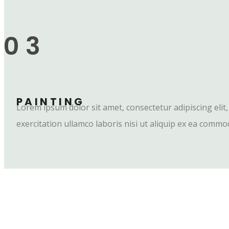
03
PAINTING
Lorem ipsum dolor sit amet, consectetur adipiscing eli
exercitation ullamco laboris nisi ut aliquip ex ea comm