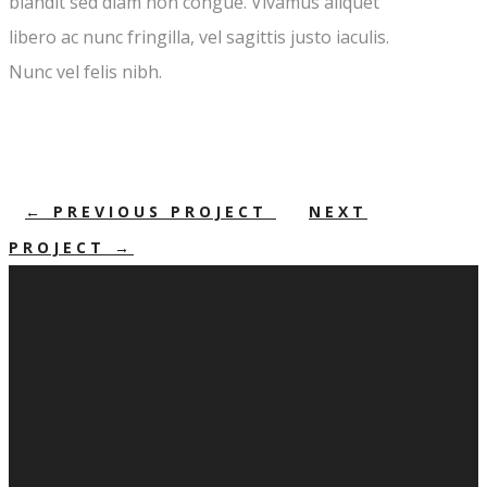
blandit sed diam non congue. Vivamus aliquet
libero ac nunc fringilla, vel sagittis justo iaculis.
Nunc vel felis nibh.
←
PREVIOUS PROJECT
NEXT
PROJECT
→