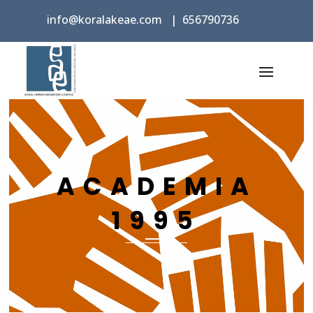
info@koralakeae.com
|
656790736
ACADEMIA
1995