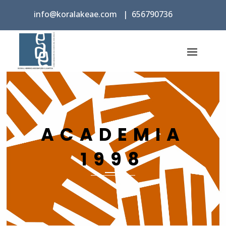
info@koralakeae.com
|
656790736
ACADEMIA
1998