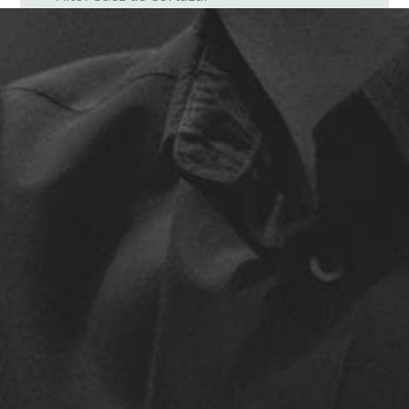
José Manuel Tife
Johan Duijck
Mirari Perez (profesora de higiene vocal)
Junkal Biurrena (profesora de técnica vocal)
Izaskun Arruabarrena (profesora de técnica
vocal)
Bettina Aragon (profesora de expresión
corporal)
* Laetitia Casabianca y Gilles Schneider (técnica
vocal)
CONCIERTOS