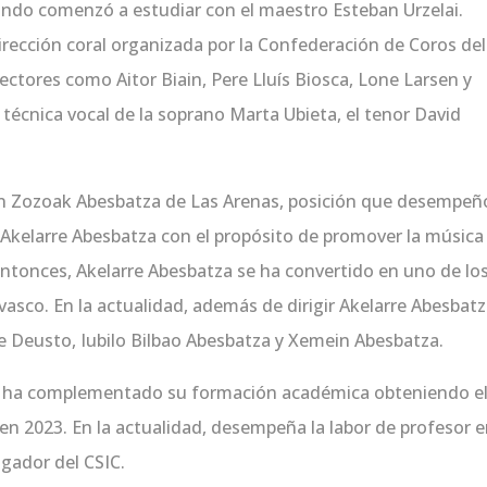
uando comenzó a estudiar con el maestro Esteban Urzelai.
irección coral organizada por la Confederación de Coros del
ctores como Aitor Biain, Pere Lluís Biosca, Lone Larsen y
técnica vocal de la soprano Marta Ubieta, el tenor David
 en Zozoak Abesbatza de Las Arenas, posición que desempeñ
o Akelarre Abesbatza con el propósito de promover la música
entonces, Akelarre Abesbatza se ha convertido en uno de lo
vasco. En la actualidad, además de dirigir Akelarre Abesbatz
de Deusto, Iubilo Bilbao Abesbatza y Xemein Abesbatza.
, ha complementado su formación académica obteniendo e
 en 2023. En la actualidad, desempeña la labor de profesor e
igador del CSIC.