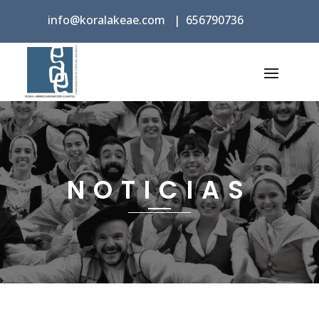
info@koralakeae.com
|
656790736
NOTICIAS