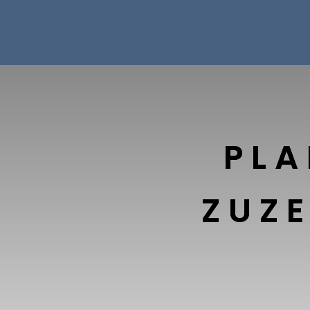
PLA
ZUZ