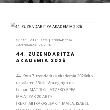
BY
EAE
|
OTS 1, 2026
|
BERRIAK 2026
,
ZUZENDADARITZA 2026
44. ZUZENDARITZA
AKADEMIA 2026
44. Koru Zuzendaritza Akademia 2026eko
uztailaren 13tik 18ra egingo da
Leioan.MATRIKULATZEKO EPEA
MAIATZAK 20 ARTE
IREKITA!! IRAKASLEAK: 1 MAILA: ISABEL