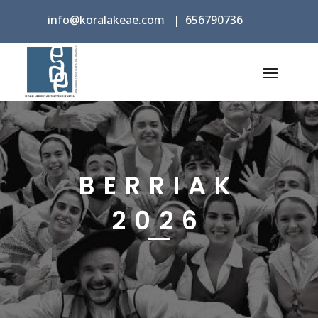
info@koralakeae.com
|
656790736
BERRIAK
2026