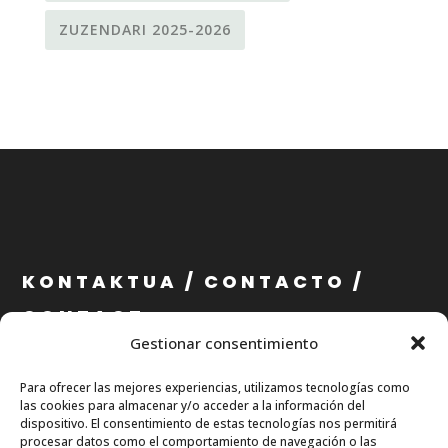
ZUZENDARI 2025-2026
KONTAKTUA / CONTACTO /
CONTACT
Gestionar consentimiento
info@eae.eus
Para ofrecer las mejores experiencias, utilizamos tecnologías como
+34 656 79 07 36
las cookies para almacenar y/o acceder a la información del
dispositivo. El consentimiento de estas tecnologías nos permitirá
procesar datos como el comportamiento de navegación o las