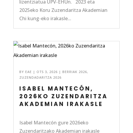
lizentziatua UPV-EHUn. 2023 eta
2025eko Koru Zuzendaritza Akademian
Chi kung-eko irakasle...
BY
EAE
|
OTS 3, 2026
|
BERRIAK 2026
,
ZUZENDADARITZA 2026
ISABEL MANTECÓN,
2026KO ZUZENDARITZA
AKADEMIAN IRAKASLE
Isabel Mantecón gure 2026eko
Zuzendaritzako Akademian irakasle