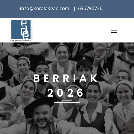
info@koralakeae.com
|
656790736
BERRIAK
2026