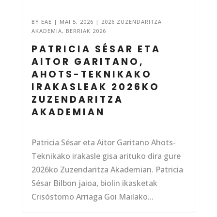
BY
EAE
|
MAI 5, 2026
|
2026 ZUZENDARITZA
AKADEMIA
,
BERRIAK 2026
PATRICIA SÉSAR ETA
AITOR GARITANO,
AHOTS-TEKNIKAKO
IRAKASLEAK 2026KO
ZUZENDARITZA
AKADEMIAN
Patricia Sésar eta Aitor Garitano Ahots-
Teknikako irakasle gisa arituko dira gure
2026ko Zuzendaritza Akademian. Patricia
Sésar Bilbon jaioa, biolin ikasketak
Crisóstomo Arriaga Goi Mailako...