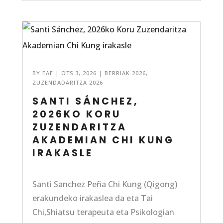
BY
EAE
|
OTS 3, 2026
|
BERRIAK 2026
,
ZUZENDADARITZA 2026
SANTI SÁNCHEZ,
2026KO KORU
ZUZENDARITZA
AKADEMIAN CHI KUNG
IRAKASLE
Santi Sanchez Peña Chi Kung (Qigong)
erakundeko irakaslea da eta Tai
Chi,Shiatsu terapeuta eta Psikologian