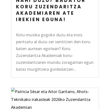
NAHI DUZU? BADATOR
KORU ZUZENDARITZA
AKADEMIAREN ATE
IREKIEN EGUNA!
Koru-musika gogoko duzu eta inoiz
pentsatu al duzu zer sentitzen den koru
baten aurrean egotean? Koru
Zuzendaritza Akademiak koru-
zuzendaritzaren mundu zoragarrian egun
batez murgiltzera gonbidatzen...