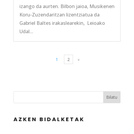
izango da aurten. Bilbon jaioa, Musikenen
Koru-Zuzendaritzan lizentziatua da
Gabriel Baltes irakaslearekin, Leioako
Udal...
1
2
»
Bilatu
AZKEN BIDALKETAK