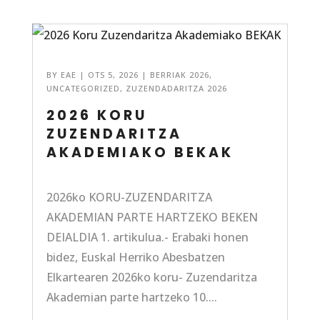
BY
EAE
|
OTS 5, 2026
|
BERRIAK 2026
,
UNCATEGORIZED
,
ZUZENDADARITZA 2026
2026 KORU
ZUZENDARITZA
AKADEMIAKO BEKAK
2026ko KORU-ZUZENDARITZA
AKADEMIAN PARTE HARTZEKO BEKEN
DEIALDIA 1. artikulua.- Erabaki honen
bidez, Euskal Herriko Abesbatzen
Elkartearen 2026ko koru- Zuzendaritza
Akademian parte hartzeko 10....