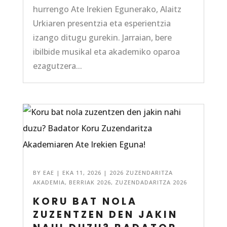
hurrengo Ate Irekien Egunerako, Alaitz
Urkiaren presentzia eta esperientzia
izango ditugu gurekin. Jarraian, bere
ibilbide musikal eta akademiko oparoa
ezagutzera...
BY
EAE
|
EKA 11, 2026
|
2026 ZUZENDARITZA
AKADEMIA
,
BERRIAK 2026
,
ZUZENDADARITZA 2026
KORU BAT NOLA
ZUZENTZEN DEN JAKIN