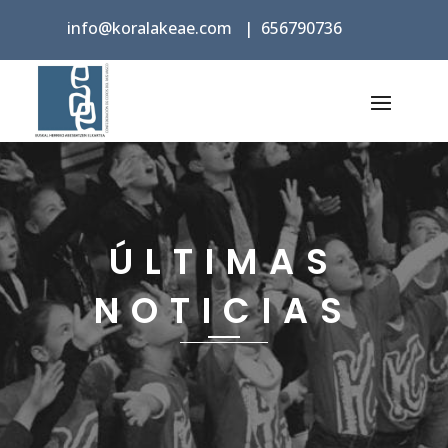
info@koralakeae.com
|
656790736
ÚLTIMAS
NOTICIAS