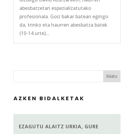
abesbatzetan espezializatutako
profesionala. Goiz bakar batean egingo
da, trinko eta haurren abesbatza batek
(10-14 urte)...
Bilatu
AZKEN BIDALKETAK
EZAGUTU ALAITZ URKIA, GURE