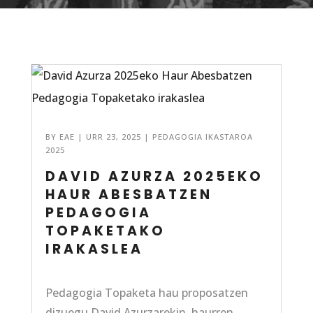
BY
EAE
|
URR 23, 2025
|
PEDAGOGIA IKASTAROA
2025
DAVID AZURZA 2025EKO
HAUR ABESBATZEN
PEDAGOGIA
TOPAKETAKO
IRAKASLEA
Pedagogia Topaketa hau proposatzen
dizuegu David Azurzarekin, haurren