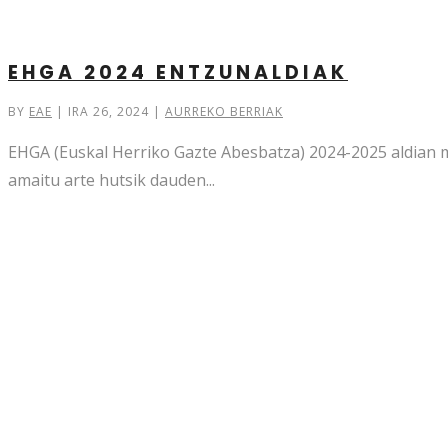
EHGA 2024 ENTZUNALDIAK
BY
EAE
|
IRA 26, 2024
|
AURREKO BERRIAK
EHGA (Euskal Herriko Gazte Abesbatza) 2024-2025 aldian m
amaitu arte hutsik dauden...