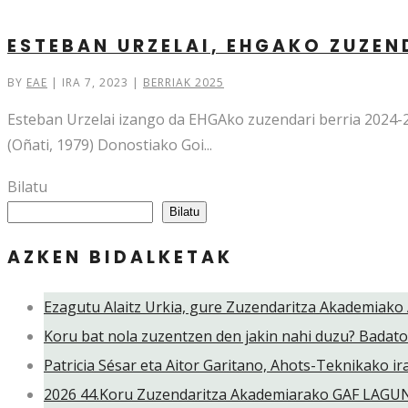
ESTEBAN URZELAI, EHGAKO ZUZEN
BY
EAE
|
IRA 7, 2023
|
BERRIAK 2025
Esteban Urzelai izango da EHGAko zuzendari berria 2024-
(Oñati, 1979) Donostiako Goi...
Bilatu
Bilatu
AZKEN BIDALKETAK
Ezagutu Alaitz Urkia, gure Zuzendaritza Akademiako 
Koru bat nola zuzentzen den jakin nahi duzu? Badat
Patricia Sésar eta Aitor Garitano, Ahots-Teknikako 
2026 44.Koru Zuzendaritza Akademiarako GAF LAG