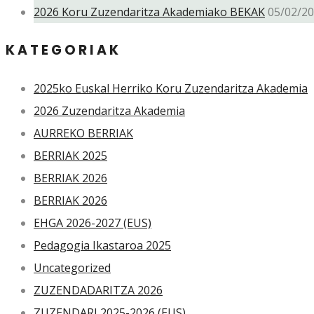
2026 Koru Zuzendaritza Akademiako BEKAK
05/02/2
KATEGORIAK
2025ko Euskal Herriko Koru Zuzendaritza Akademia
2026 Zuzendaritza Akademia
AURREKO BERRIAK
BERRIAK 2025
BERRIAK 2026
BERRIAK 2026
EHGA 2026-2027 (EUS)
Pedagogia Ikastaroa 2025
Uncategorized
ZUZENDADARITZA 2026
ZUZENDARI 2025-2026 (EUS)