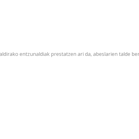
irako entzunaldiak prestatzen ari da, abeslarien talde ber