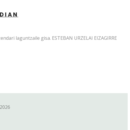
LDIAN
zendari laguntzaile gisa. ESTEBAN URZELAI EIZAGIRRE
/2026