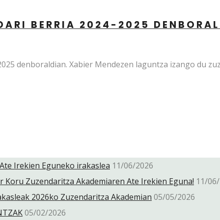
DARI BERRIA 2024-2025 DENBORA
2025 denboraldian. Xabier Mendezen laguntza izango du zu
Ate Irekien Eguneko irakaslea
11/06/2026
or Koru Zuzendaritza Akademiaren Ate Irekien Eguna!
11/06
irakasleak 2026ko Zuzendaritza Akademian
05/05/2026
UNTZAK
05/02/2026