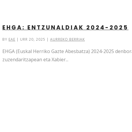
EHGA: ENTZUNALDIAK 2024-2025
BY
EAE
|
URR 20, 2025
|
AURREKO BERRIAK
EHGA (Euskal Herriko Gazte Abesbatza) 2024-2025 denborald
zuzendaritzapean eta Xabier...