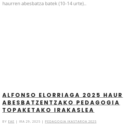
haurren abesbatza batek (10-14 urte)...
ALFONSO ELORRIAGA 2025 HAUR
ABESBATZENTZAKO PEDAGOGIA
TOPAKETAKO IRAKASLEA
BY
EAE
|
IRA 29, 2025
|
PEDAGOGIA IKASTAROA 2025