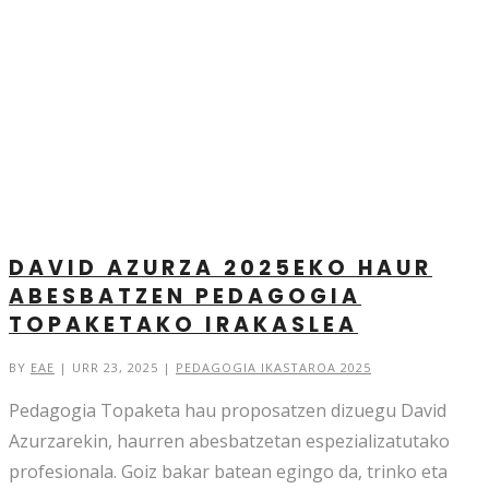
DAVID AZURZA 2025EKO HAUR
ABESBATZEN PEDAGOGIA
TOPAKETAKO IRAKASLEA
BY
EAE
|
URR 23, 2025
|
PEDAGOGIA IKASTAROA 2025
Pedagogia Topaketa hau proposatzen dizuegu David
Azurzarekin, haurren abesbatzetan espezializatutako
profesionala. Goiz bakar batean egingo da, trinko eta