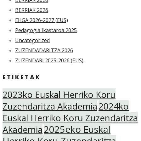
BERRIAK 2026
EHGA 2026-2027 (EUS)
Pedagogia Ikastaroa 2025
Uncategorized
ZUZENDADARITZA 2026
ZUZENDARI 2025-2026 (EUS)
ETIKETAK
2023ko Euskal Herriko Koru
Zuzendaritza Akademia
2024ko
Euskal Herriko Koru Zuzendaritza
2025eko Euskal
Akademia