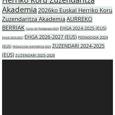
Herriko Koru Zuzendaritza
Akademia
2026ko Euskal Herriko Koru
Zuzendaritza Akademia
AURREKO
BERRIAK
EHGA 2024-2025 (EUS)
Curso de Pedagogía 2025
EHGA 2026-2027 (EUS)
PEDAGOGIA 2024
EHGA 2026-2027
ZUZENDARI 2024-2025
(EUS)
PEDAGOGIA IKASTAROA 2025
(EUS)
ZUZENDARI 2025-2026