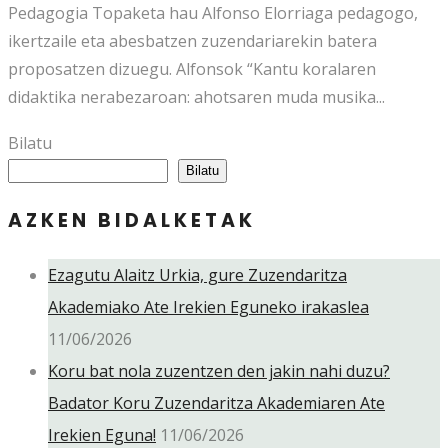
Pedagogia Topaketa hau Alfonso Elorriaga pedagogo,
ikertzaile eta abesbatzen zuzendariarekin batera
proposatzen dizuegu. Alfonsok “Kantu koralaren
didaktika nerabezaroan: ahotsaren muda musika...
Bilatu
Bilatu
AZKEN BIDALKETAK
Ezagutu Alaitz Urkia, gure Zuzendaritza
Akademiako Ate Irekien Eguneko irakaslea
11/06/2026
Koru bat nola zuzentzen den jakin nahi duzu?
Badator Koru Zuzendaritza Akademiaren Ate
Irekien Eguna!
11/06/2026