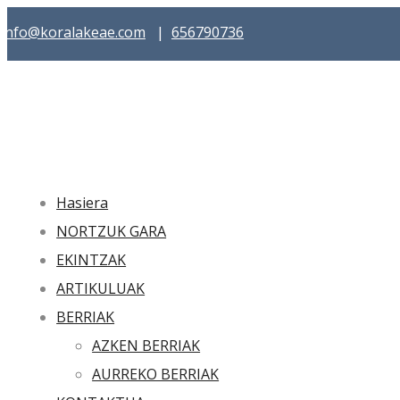
info@koralakeae.com
|
656790736
Hasiera
NORTZUK GARA
EKINTZAK
ARTIKULUAK
BERRIAK
AZKEN BERRIAK
AURREKO BERRIAK