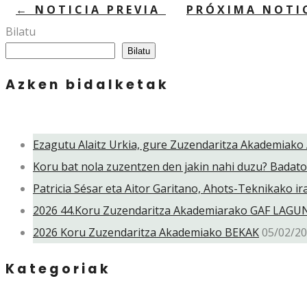
←
NOTICIA PREVIA
PRÓXIMA NOTI
Bilatu
Bilatu
Azken bidalketak
Ezagutu Alaitz Urkia, gure Zuzendaritza Akademiako 
Koru bat nola zuzentzen den jakin nahi duzu? Badat
Patricia Sésar eta Aitor Garitano, Ahots-Teknikako 
2026 44.Koru Zuzendaritza Akademiarako GAF LAG
2026 Koru Zuzendaritza Akademiako BEKAK
05/02/2
Kategoriak