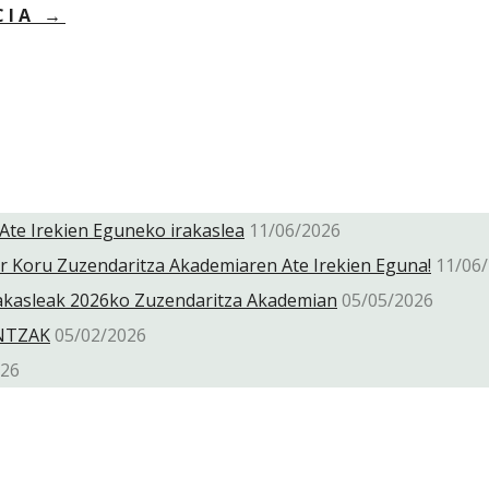
CIA
→
Ate Irekien Eguneko irakaslea
11/06/2026
or Koru Zuzendaritza Akademiaren Ate Irekien Eguna!
11/06
irakasleak 2026ko Zuzendaritza Akademian
05/05/2026
UNTZAK
05/02/2026
026