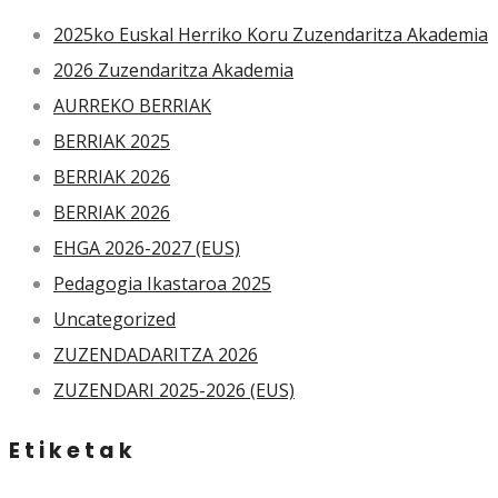
2025ko Euskal Herriko Koru Zuzendaritza Akademia
2026 Zuzendaritza Akademia
AURREKO BERRIAK
BERRIAK 2025
BERRIAK 2026
BERRIAK 2026
EHGA 2026-2027 (EUS)
Pedagogia Ikastaroa 2025
Uncategorized
ZUZENDADARITZA 2026
ZUZENDARI 2025-2026 (EUS)
Etiketak