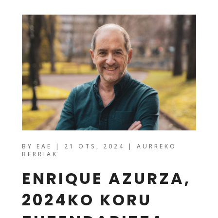
BY
EAE
|
21 OTS, 2024
|
AURREKO
BERRIAK
ENRIQUE AZURZA,
2024KO KORU