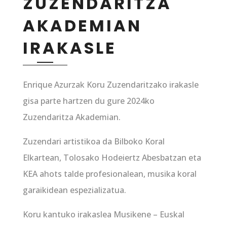
ZUZENDARITZA
AKADEMIAN
IRAKASLE
Enrique Azurzak Koru Zuzendaritzako irakasle
gisa parte hartzen du gure 2024ko
Zuzendaritza Akademian.
Zuzendari artistikoa da Bilboko Koral
Elkartean, Tolosako Hodeiertz Abesbatzan eta
KEA ahots talde profesionalean, musika koral
garaikidean espezializatua.
Koru kantuko irakaslea Musikene – Euskal