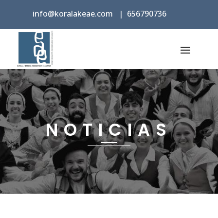
info@koralakeae.com
|
656790736
NOTICIAS