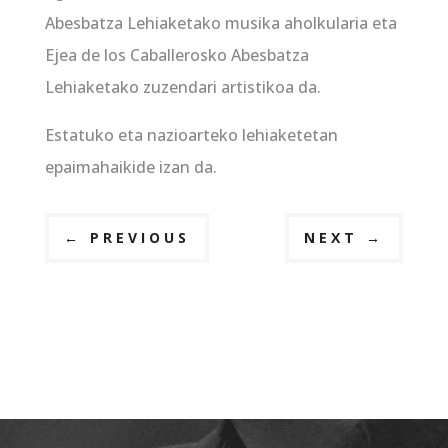
Abesbatza Lehiaketako musika aholkularia eta
Ejea de los Caballerosko Abesbatza
Lehiaketako zuzendari artistikoa da.
Estatuko eta nazioarteko lehiaketetan
epaimahaikide izan da.
←
PREVIOUS
NEXT
→