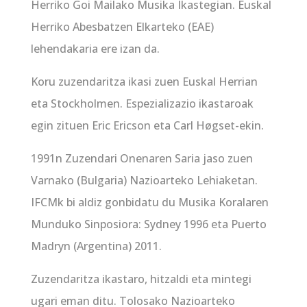
Herriko Goi Mailako Musika Ikastegian. Euskal
Herriko Abesbatzen Elkarteko (EAE)
lehendakaria ere izan da.
Koru zuzendaritza ikasi zuen Euskal Herrian
eta Stockholmen. Espezializazio ikastaroak
egin zituen Eric Ericson eta Carl Høgset-ekin.
1991n Zuzendari Onenaren Saria jaso zuen
Varnako (Bulgaria) Nazioarteko Lehiaketan.
IFCMk bi aldiz gonbidatu du Musika Koralaren
Munduko Sinposiora: Sydney 1996 eta Puerto
Madryn (Argentina) 2011.
Zuzendaritza ikastaro, hitzaldi eta mintegi
ugari eman ditu. Tolosako Nazioarteko