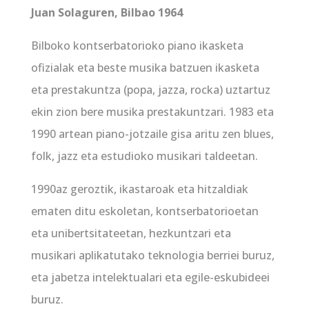
Juan Solaguren, Bilbao 1964
Bilboko kontserbatorioko piano ikasketa
ofizialak eta beste musika batzuen ikasketa
eta prestakuntza (popa, jazza, rocka) uztartuz
ekin zion bere musika prestakuntzari. 1983 eta
1990 artean piano-jotzaile gisa aritu zen blues,
folk, jazz eta estudioko musikari taldeetan.
1990az geroztik, ikastaroak eta hitzaldiak
ematen ditu eskoletan, kontserbatorioetan
eta unibertsitateetan, hezkuntzari eta
musikari aplikatutako teknologia berriei buruz,
eta jabetza intelektualari eta egile-eskubideei
buruz.