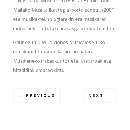
Irakaslea da Musikenen (Euskal Herriko Goi
Mailako Musika Ikastegia) sortu zenetik (2001),
eta musika-teknologiarekin eta musikaren
industriekin lotutako irakasgaiak ematen ditu.
Gaur egun, CM Ediciones Musicales S.L.ko
musika-editorearen lanarekin batera,
Musikeneko irakaskuntza eta ikastaroak eta
hitzaldiak ematen ditu.
←
PREVIOUS
NEXT
→