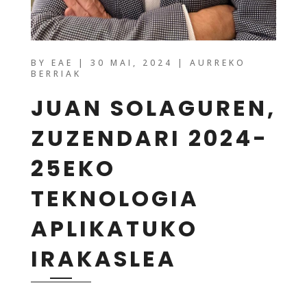
BY
EAE
|
30 MAI, 2024
|
AURREKO
BERRIAK
JUAN SOLAGUREN,
ZUZENDARI 2024-
25EKO
TEKNOLOGIA
APLIKATUKO
IRAKASLEA