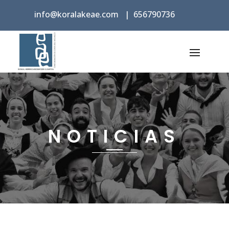
info@koralakeae.com
|
656790736
NOTICIAS