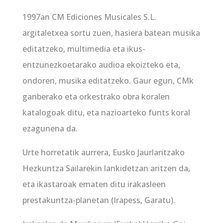
1997an CM Ediciones Musicales S.L.
argitaletxea sortu zuen, hasiera batean musika
editatzeko, multimedia eta ikus-
entzunezkoetarako audioa ekoizteko eta,
ondoren, musika editatzeko. Gaur egun, CMk
ganberako eta orkestrako obra koralen
katalogoak ditu, eta nazioarteko funts koral
ezagunena da.
Urte horretatik aurrera, Eusko Jaurlaritzako
Hezkuntza Sailarekin lankidetzan aritzen da,
eta ikastaroak ematen ditu irakasleen
prestakuntza-planetan (Irapess, Garatu).