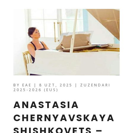
BY
EAE
|
8 UZT, 2025
|
ZUZENDARI
2025-2026 (EUS)
ANASTASIA
CHERNYAVSKAYA
SHISHKOVETS –