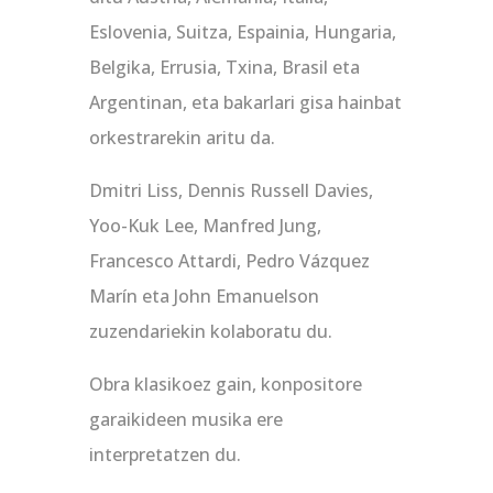
Eslovenia, Suitza, Espainia, Hungaria,
Belgika, Errusia, Txina, Brasil eta
Argentinan, eta bakarlari gisa hainbat
orkestrarekin aritu da.
Dmitri Liss, Dennis Russell Davies,
Yoo-Kuk Lee, Manfred Jung,
Francesco Attardi, Pedro Vázquez
Marín eta John Emanuelson
zuzendariekin kolaboratu du.
Obra klasikoez gain, konpositore
garaikideen musika ere
interpretatzen du.