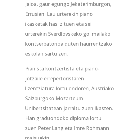
jaioa, gaur egungo Jekaterimburgon,
Errusian. Lau urterekin piano
ikasketak hasi zituen eta sei
urterekin Sverdlovskeko goi mailako
kontserbatorioa duten haurrentzako
eskolan sartu zen.
Pianista kontzertista eta piano-
jotzaile errepertoristaren
lizentziatura lortu ondoren, Austriako
Salzburgoko Mozarteum
Unibertsitatean jarraitu zuen ikasten.
Han graduondoko diploma lortu
zuen Peter Lang eta Imre Rohmann
maisuekin.