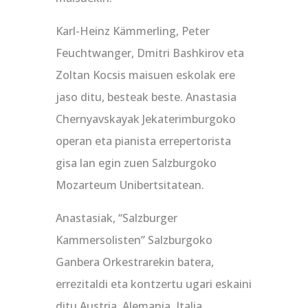
Karl-Heinz Kämmerling, Peter
Feuchtwanger, Dmitri Bashkirov eta
Zoltan Kocsis maisuen eskolak ere
jaso ditu, besteak beste. Anastasia
Chernyavskayak Jekaterimburgoko
operan eta pianista errepertorista
gisa lan egin zuen Salzburgoko
Mozarteum Unibertsitatean.
Anastasiak, “Salzburger
Kammersolisten” Salzburgoko
Ganbera Orkestrarekin batera,
errezitaldi eta kontzertu ugari eskaini
ditu Austria, Alemania, Italia,