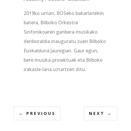
2019ko urrian, BOSeko bakarlariekin
batera, Bilboko Orkestra
Sinfonikoaren ganbera-musikako
denboraldia inauguratu zuen Bilboko
Euskalduna Jauregian. Gaur egun,
bere musika-proiektuak eta Bilboko
irakasle-lana uztartzen ditu.
←
PREVIOUS
NEXT
→