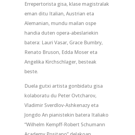
Errepertorista gisa, klase magistralak
eman ditu Italian, Austrian eta
Alemanian, mundu mailan ospe
handia duten opera-abeslariekin
batera: Lauri Vasar, Grace Bumbry,
Renato Bruson, Edda Moser eta
Angelika Kirchschlager, besteak
beste.
Duela gutxi artista gonbidatu gisa
kolaboratu du Peter Ovtcharov,
Vladimir Sverdlov-Ashkenazy eta
Jongdo An pianistekin batera Italiako
“Wilhelm Kempff-Robert Schumann
Academy Positano” delakoan.