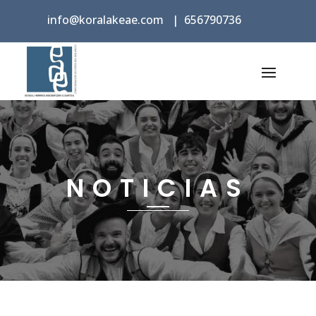
info@koralakeae.com
|
656790736
NOTICIAS