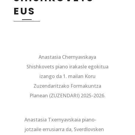
EUS
Anastasia Chernyavskaya
Shishkovets piano irakasle egokitua
izango da 1. mailan Koru
Zuzendaritzako Formakuntza
Planean (ZUZENDARI) 2025-2026.
Anastasia Txernyavskaia piano-
jotzaile errusiarra da, Sverdlovsken