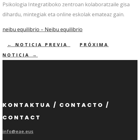
Psikologia Integratiboko zentroan kolaboratzaile gisa
dihardu, mintegiak eta online eskolak emateaz gain.
neibu equilibrio – Neibu equilibrio
←
NOTICIA PREVIA
PRÓXIMA
NOTICIA
→
KONTAKTUA / CONTACTO /
CONTACT
info@eae.eus