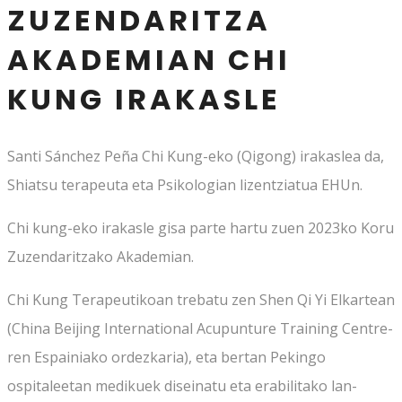
ZUZENDARITZA
AKADEMIAN CHI
KUNG IRAKASLE
Santi Sánchez Peña Chi Kung-eko (Qigong) irakaslea da,
Shiatsu terapeuta eta Psikologian lizentziatua EHUn.
Chi kung-eko irakasle gisa parte hartu zuen 2023ko Koru
Zuzendaritzako Akademian.
Chi Kung Terapeutikoan trebatu zen Shen Qi Yi Elkartean
(China Beijing International Acupunture Training Centre-
ren Espainiako ordezkaria), eta bertan Pekingo
ospitaleetan medikuek diseinatu eta erabilitako lan-