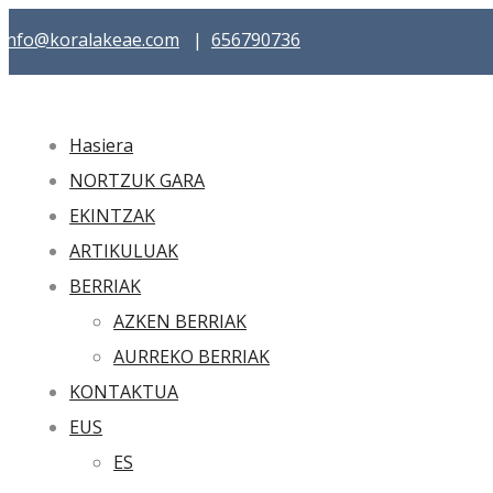
info@koralakeae.com
|
656790736
Hasiera
NORTZUK GARA
EKINTZAK
ARTIKULUAK
BERRIAK
AZKEN BERRIAK
AURREKO BERRIAK
KONTAKTUA
EUS
ES