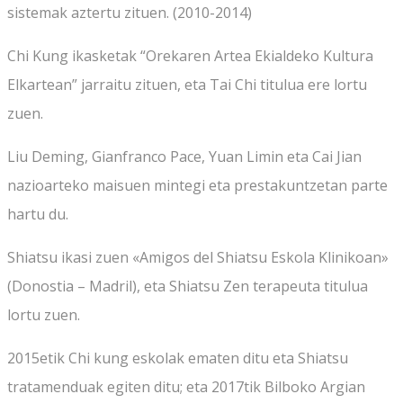
sistemak aztertu zituen. (2010-2014)
Chi Kung ikasketak “Orekaren Artea Ekialdeko Kultura
Elkartean” jarraitu zituen, eta Tai Chi titulua ere lortu
zuen.
Liu Deming, Gianfranco Pace, Yuan Limin eta Cai Jian
nazioarteko maisuen mintegi eta prestakuntzetan parte
hartu du.
Shiatsu ikasi zuen «Amigos del Shiatsu Eskola Klinikoan»
(Donostia – Madril), eta Shiatsu Zen terapeuta titulua
lortu zuen.
2015etik Chi kung eskolak ematen ditu eta Shiatsu
tratamenduak egiten ditu; eta 2017tik Bilboko Argian