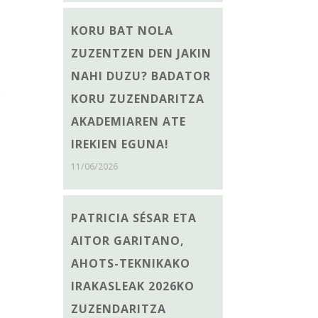
KORU BAT NOLA
ZUZENTZEN DEN JAKIN
a
NAHI DUZU? BADATOR
k
KORU ZUZENDARITZA
n
AKADEMIAREN ATE
,
IREKIEN EGUNA!
11/06/2026
a
PATRICIA SÉSAR ETA
AITOR GARITANO,
AHOTS-TEKNIKAKO
IRAKASLEAK 2026KO
ZUZENDARITZA