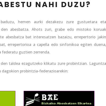
ABESTU NAHI DUZU?
 baduzu, hemen aurki dezakezu zure gustuetara et
 den abesbatza. Ahots zuri, grabe edo mistoko korua
e abesbatza bat interesatzen bazaizu, errepertorio jaki
at, errepertorioa a capella edo sinfonikoa egiten duena
 federatu guztien zerrenda.
den taldea ezagutzeko klikatu zure probintzian. Laguntz
 dagokion probintzia-federazioarekin: