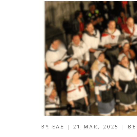
BY
EAE
|
21 MAR, 2025
|
BE