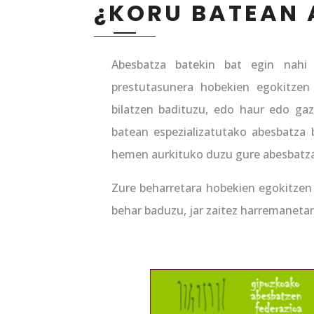
¿KORU BATEAN 
Abesbatza batekin bat egin nahi
prestutasunera hobekien egokitzen
bilatzen badituzu, edo haur edo gazt
batean espezializatutako abesbatza b
hemen aurkituko duzu gure abesbatza
Zure beharretara hobekien egokitzen 
behar baduzu, jar zaitez harremanetan