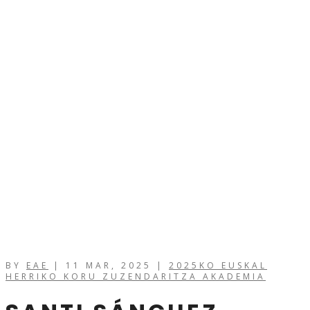
BY
EAE
|
11 MAR, 2025
|
2025KO EUSKAL
HERRIKO KORU ZUZENDARITZA AKADEMIA