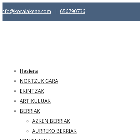
info@koralakeae.com
|
656790736
Hasiera
NORTZUK GARA
EKINTZAK
ARTIKULUAK
BERRIAK
AZKEN BERRIAK
AURREKO BERRIAK