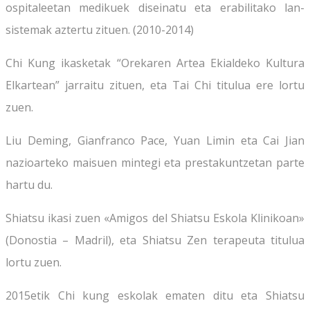
ospitaleetan medikuek diseinatu eta erabilitako lan-
sistemak aztertu zituen. (2010-2014)
Chi Kung ikasketak “Orekaren Artea Ekialdeko Kultura
Elkartean” jarraitu zituen, eta Tai Chi titulua ere lortu
zuen.
Liu Deming, Gianfranco Pace, Yuan Limin eta Cai Jian
nazioarteko maisuen mintegi eta prestakuntzetan parte
hartu du.
Shiatsu ikasi zuen «Amigos del Shiatsu Eskola Klinikoan»
(Donostia – Madril), eta Shiatsu Zen terapeuta titulua
lortu zuen.
2015etik Chi kung eskolak ematen ditu eta Shiatsu