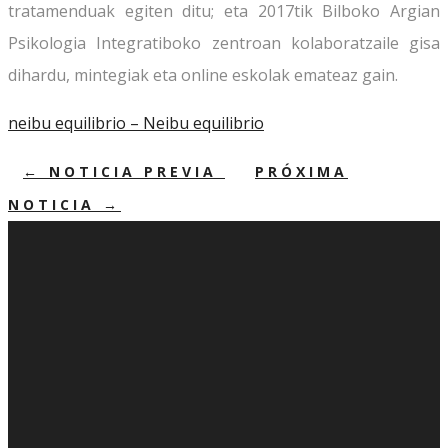
tratamenduak egiten ditu; eta 2017tik Bilboko Argian
Psikologia Integratiboko zentroan kolaboratzaile gisa
dihardu, mintegiak eta online eskolak emateaz gain.
neibu equilibrio – Neibu equilibrio
←
NOTICIA PREVIA
PRÓXIMA
NOTICIA
→